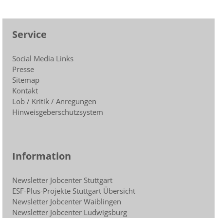
Service
Social Media Links
Presse
Sitemap
Kontakt
Lob / Kritik / Anregungen
Hinweisgeberschutzsystem
Information
Newsletter Jobcenter Stuttgart
ESF-Plus-Projekte Stuttgart Übersicht
Newsletter Jobcenter Waiblingen
Newsletter Jobcenter Ludwigsburg