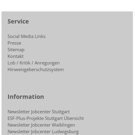
Service
Social Media Links
Presse
Sitemap
Kontakt
Lob / Kritik / Anregungen
Hinweisgeberschutzsystem
Information
Newsletter Jobcenter Stuttgart
ESF-Plus-Projekte Stuttgart Übersicht
Newsletter Jobcenter Waiblingen
Newsletter Jobcenter Ludwigsburg