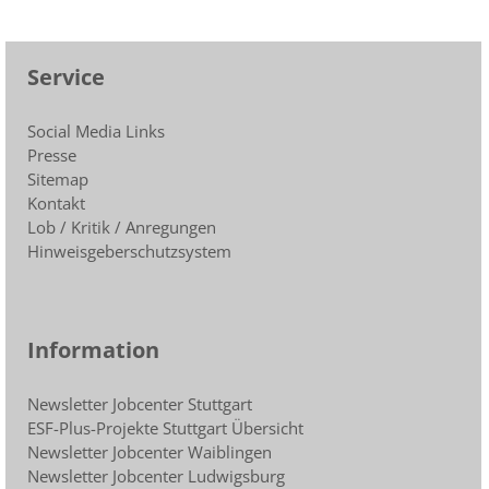
Service
Social Media Links
Presse
Sitemap
Kontakt
Lob / Kritik / Anregungen
Hinweisgeberschutzsystem
Information
Newsletter Jobcenter Stuttgart
ESF-Plus-Projekte Stuttgart Übersicht
Newsletter Jobcenter Waiblingen
Newsletter Jobcenter Ludwigsburg