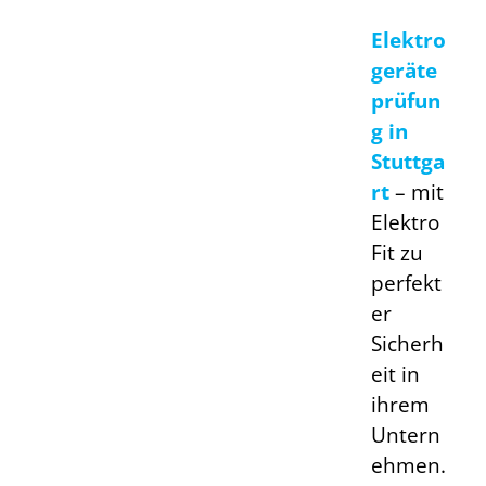
Elektro
geräte
prüfun
g in
Stuttga
rt
–
mit
Elektro
Fit zu
perfekt
er
Sicherh
eit in
ihrem
Untern
ehmen.