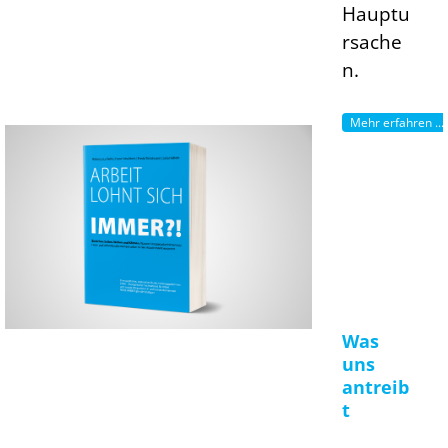
Hauptu
rsache
n.
Mehr erfahren ...
Was
uns
antreib
t