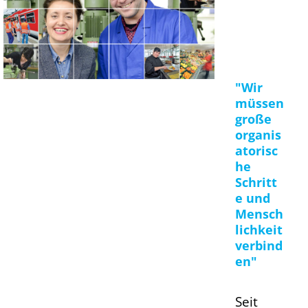
"Wir
müssen
große
organis
atorisc
he
Schritt
e und
Mensch
lichkeit
verbind
en"
Seit