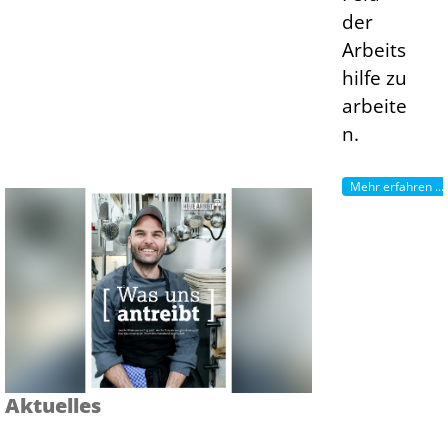
der
Arbeits
hilfe zu
arbeite
n.
Mehr erfahren ...
Aktuelles