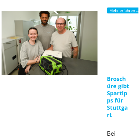
Mehr erfahren ...
Brosch
üre gibt
Spartip
ps für
Stuttga
rt
Bei