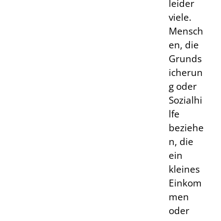
leider
viele.
Mensch
en, die
Grunds
icherun
g oder
Sozialhi
lfe
beziehe
n, die
ein
kleines
Einkom
men
oder