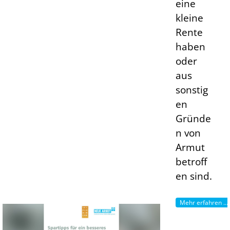
eine
kleine
Rente
haben
oder
aus
sonstig
en
Gründe
n von
Armut
betroff
en sind.
Mehr erfahren ...