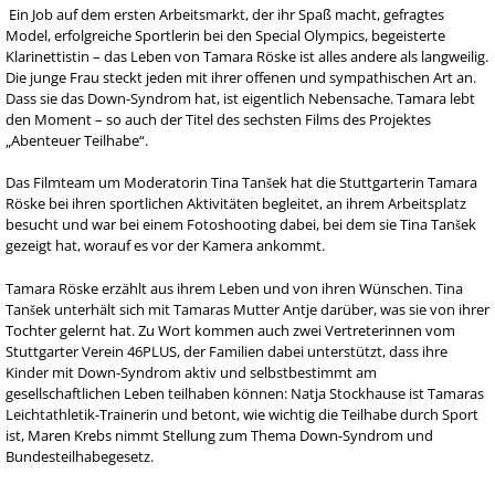
Ein Job auf dem ersten Arbeitsmarkt, der ihr Spaß macht, gefragtes
Model, erfolgreiche Sportlerin bei den Special Olympics, begeisterte
Klarinettistin – das Leben von Tamara Röske ist alles andere als langweilig.
Die junge Frau steckt jeden mit ihrer offenen und sympathischen Art an.
Dass sie das Down-Syndrom hat, ist eigentlich Nebensache. Tamara lebt
den Moment – so auch der Titel des sechsten Films des Projektes
„Abenteuer Teilhabe“.
Das Filmteam um Moderatorin Tina Tanšek hat die Stuttgarterin Tamara
Röske bei ihren sportlichen Aktivitäten begleitet, an ihrem Arbeitsplatz
besucht und war bei einem Fotoshooting dabei, bei dem sie Tina Tanšek
gezeigt hat, worauf es vor der Kamera ankommt.
Tamara Röske erzählt aus ihrem Leben und von ihren Wünschen. Tina
Tanšek unterhält sich mit Tamaras Mutter Antje darüber, was sie von ihrer
Tochter gelernt hat. Zu Wort kommen auch zwei Vertreterinnen vom
Stuttgarter Verein 46PLUS, der Familien dabei unterstützt, dass ihre
Kinder mit Down-Syndrom aktiv und selbstbestimmt am
gesellschaftlichen Leben teilhaben können: Natja Stockhause ist Tamaras
Leichtathletik-Trainerin und betont, wie wichtig die Teilhabe durch Sport
ist, Maren Krebs nimmt Stellung zum Thema Down-Syndrom und
Bundesteilhabegesetz.