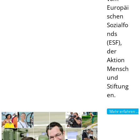
Europäi
schen
Sozialfo
nds
(ESF),
der
Aktion
Mensch
und
Stiftung
en.
Mehr erfahren ...