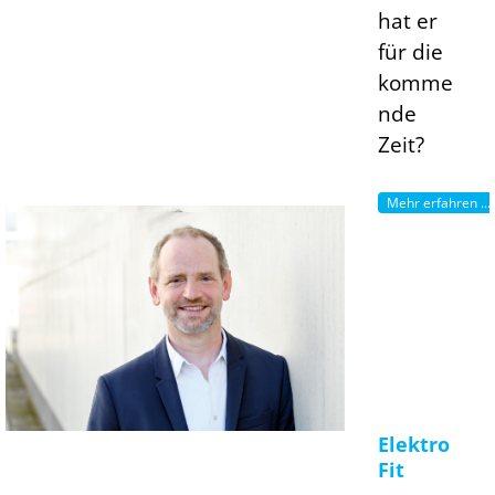
hat er
für die
komme
nde
Zeit?
Mehr erfahren ...
Elektro
Fit