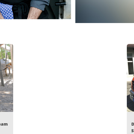
D
Team
S