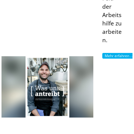
der
Arbeits
hilfe zu
arbeite
n.
Mehr erfahren ...