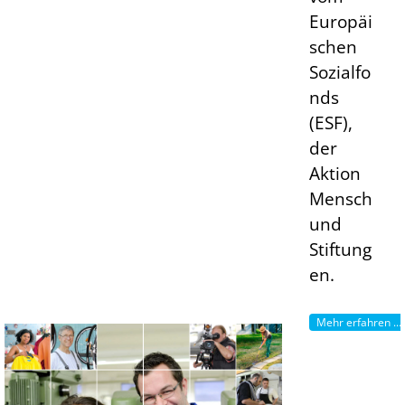
Europäi
schen
Sozialfo
nds
(ESF),
der
Aktion
Mensch
und
Stiftung
en.
Mehr erfahren ...