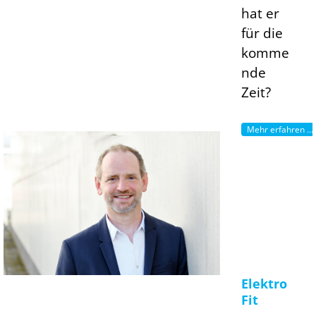
hat er
für die
komme
nde
Zeit?
Mehr erfahren ...
Elektro
Fit