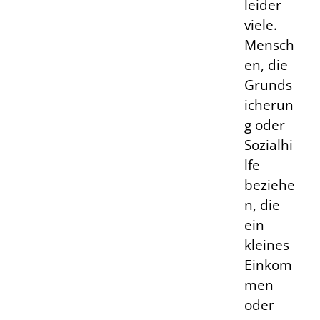
leider
viele.
Mensch
en, die
Grunds
icherun
g oder
Sozialhi
lfe
beziehe
n, die
ein
kleines
Einkom
men
oder