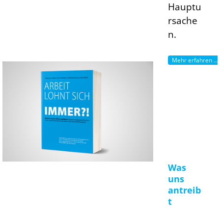
Hauptu
rsache
n.
Mehr erfahren ...
Was
uns
antreib
t