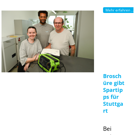
Mehr erfahren ...
Brosch
üre gibt
Spartip
ps für
Stuttga
rt
Bei