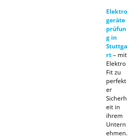
Elektro
geräte
prüfun
g in
Stuttga
rt
–
mit
Elektro
Fit zu
perfekt
er
Sicherh
eit in
ihrem
Untern
ehmen.