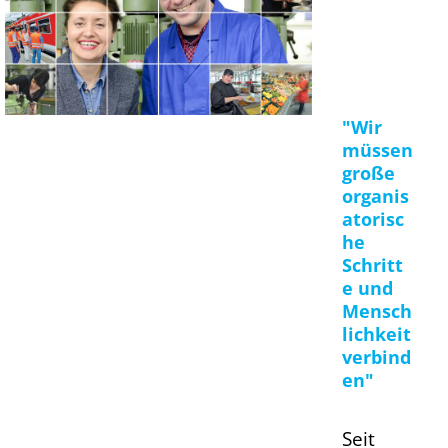
"Wir
müssen
große
organis
atorisc
he
Schritt
e und
Mensch
lichkeit
verbind
en"
Seit