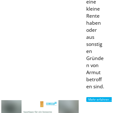
eine
kleine
Rente
haben
oder
aus
sonstig
en
Gründe
n von
Armut
betroff
en sind.
Mehr erfahren ...